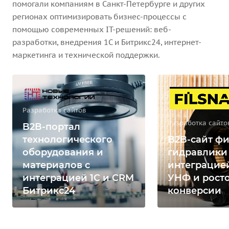
помогали компаниям в Санкт-Петербурге и других
регионах оптимизировать бизнес-процессы с
помощью современных IT-решений: веб-
разработки, внедрения 1С и Битрикс24, интернет-
маркетинга и технической поддержки.
Разработка сайтов
Разработка сайто
B2B-портал
технологического
B2B-сайт фи
оборудования и
гидравлики
материалов с
интеграцией
интеграцией 1С и CRM
УНФ и рост
Битрикс24
конверсии